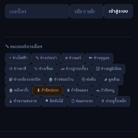
เข้าสู่ระบบ
🔧 หมวดบริการอื่นๆ
⚡ ช่างไฟฟ้า
🔧 ช่างประปา
❄️ ช่างแอร์
🔑 ช่างกุญแจ
🎨 ช่างทาสี
🔩 ช่างเชื่อม
🧱 ช่างปูกระเบื้อง
🪟 ช่างอลูมิเนียม
📹 ช่างกล้องวงจรปิด
🏠 ช่างซ่อมบ้าน
🚰 ท่อตัน
🚽 ดูดส้วม
🏚️ หลังคารั่ว
🐛 กำจัดปลวก
🪲 กำจัดแมลง
🐀 กำจัดหนู
🧹 ทำความสะอาด
🌳 ตัดต้นไม้
🪞 ซ่อมกระจก
🚪 ประตูรั้วเหล็ก