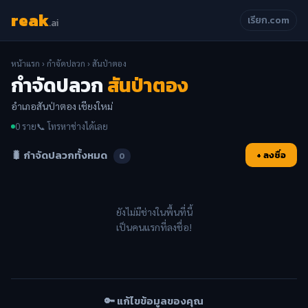
reak
เรียก.com
.ai
หน้าแรก
›
กำจัดปลวก
› สันป่าตอง
กำจัดปลวก
สันป่าตอง
อำเภอสันป่าตอง เชียงใหม่
0 ราย
📞 โทรหาช่างได้เลย
🐛 กำจัดปลวกทั้งหมด
+ ลงชื่อ
0
ยังไม่มีช่างในพื้นที่นี้
เป็นคนแรกที่ลงชื่อ!
🔑 แก้ไขข้อมูลของคุณ