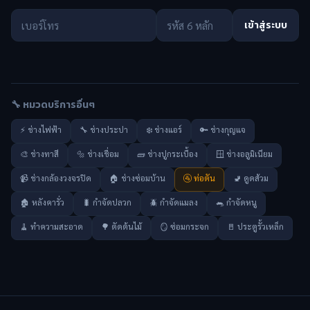
เข้าสู่ระบบ
🔧 หมวดบริการอื่นๆ
⚡ ช่างไฟฟ้า
🔧 ช่างประปา
❄️ ช่างแอร์
🔑 ช่างกุญแจ
🎨 ช่างทาสี
🔩 ช่างเชื่อม
🧱 ช่างปูกระเบื้อง
🪟 ช่างอลูมิเนียม
📹 ช่างกล้องวงจรปิด
🏠 ช่างซ่อมบ้าน
🚰 ท่อตัน
🚽 ดูดส้วม
🏚️ หลังคารั่ว
🐛 กำจัดปลวก
🪲 กำจัดแมลง
🐀 กำจัดหนู
🧹 ทำความสะอาด
🌳 ตัดต้นไม้
🪞 ซ่อมกระจก
🚪 ประตูรั้วเหล็ก