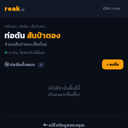
reak
เรียก.com
.ai
หน้าแรก
›
ท่อตัน
› สันป่าตอง
ท่อตัน
สันป่าตอง
อำเภอสันป่าตอง เชียงใหม่
0 ราย
📞 โทรหาช่างได้เลย
🚰 ท่อตันทั้งหมด
+ ลงชื่อ
0
ยังไม่มีช่างในพื้นที่นี้
เป็นคนแรกที่ลงชื่อ!
🔑 แก้ไขข้อมูลของคุณ