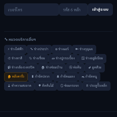
เข้าสู่ระบบ
🔧 หมวดบริการอื่นๆ
⚡ ช่างไฟฟ้า
🔧 ช่างประปา
❄️ ช่างแอร์
🔑 ช่างกุญแจ
🎨 ช่างทาสี
🔩 ช่างเชื่อม
🧱 ช่างปูกระเบื้อง
🪟 ช่างอลูมิเนียม
📹 ช่างกล้องวงจรปิด
🏠 ช่างซ่อมบ้าน
🚰 ท่อตัน
🚽 ดูดส้วม
🏚️ หลังคารั่ว
🐛 กำจัดปลวก
🪲 กำจัดแมลง
🐀 กำจัดหนู
🧹 ทำความสะอาด
🌳 ตัดต้นไม้
🪞 ซ่อมกระจก
🚪 ประตูรั้วเหล็ก