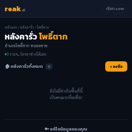
reak
เรียก.com
.ai
หน้าแรก
›
หลังคารั่ว
› โพธิ์ตาก
หลังคารั่ว
โพธิ์ตาก
อำเภอโพธิ์ตาก หนองคาย
0 ราย
📞 โทรหาช่างได้เลย
🏚️ หลังคารั่วทั้งหมด
+ ลงชื่อ
0
ยังไม่มีช่างในพื้นที่นี้
เป็นคนแรกที่ลงชื่อ!
🔑 แก้ไขข้อมูลของคุณ