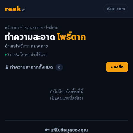
reak
เรียก.com
.ai
หน้าแรก
›
ทำความสะอาด
› โพธิ์ตาก
ทำความสะอาด
โพธิ์ตาก
อำเภอโพธิ์ตาก หนองคาย
0 ราย
📞 โทรหาช่างได้เลย
🧹 ทำความสะอาดทั้งหมด
+ ลงชื่อ
0
ยังไม่มีช่างในพื้นที่นี้
เป็นคนแรกที่ลงชื่อ!
🔑 แก้ไขข้อมูลของคุณ