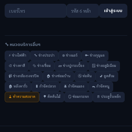
เข้าสู่ระบบ
🔧 หมวดบริการอื่นๆ
⚡ ช่างไฟฟ้า
🔧 ช่างประปา
❄️ ช่างแอร์
🔑 ช่างกุญแจ
🎨 ช่างทาสี
🔩 ช่างเชื่อม
🧱 ช่างปูกระเบื้อง
🪟 ช่างอลูมิเนียม
📹 ช่างกล้องวงจรปิด
🏠 ช่างซ่อมบ้าน
🚰 ท่อตัน
🚽 ดูดส้วม
🏚️ หลังคารั่ว
🐛 กำจัดปลวก
🪲 กำจัดแมลง
🐀 กำจัดหนู
🧹 ทำความสะอาด
🌳 ตัดต้นไม้
🪞 ซ่อมกระจก
🚪 ประตูรั้วเหล็ก