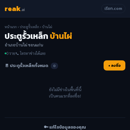
reak
เรียก.com
.ai
หน้าแรก
›
ประตูรั้วเหล็ก
› บ้านไผ่
ประตูรั้วเหล็ก
บ้านไผ่
อำเภอบ้านไผ่ ขอนแก่น
0 ราย
📞 โทรหาช่างได้เลย
🚪 ประตูรั้วเหล็กทั้งหมด
+ ลงชื่อ
0
ยังไม่มีช่างในพื้นที่นี้
เป็นคนแรกที่ลงชื่อ!
🔑 แก้ไขข้อมูลของคุณ