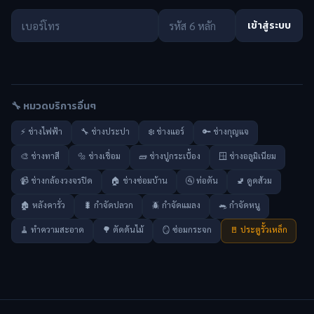
เข้าสู่ระบบ
🔧 หมวดบริการอื่นๆ
⚡ ช่างไฟฟ้า
🔧 ช่างประปา
❄️ ช่างแอร์
🔑 ช่างกุญแจ
🎨 ช่างทาสี
🔩 ช่างเชื่อม
🧱 ช่างปูกระเบื้อง
🪟 ช่างอลูมิเนียม
📹 ช่างกล้องวงจรปิด
🏠 ช่างซ่อมบ้าน
🚰 ท่อตัน
🚽 ดูดส้วม
🏚️ หลังคารั่ว
🐛 กำจัดปลวก
🪲 กำจัดแมลง
🐀 กำจัดหนู
🧹 ทำความสะอาด
🌳 ตัดต้นไม้
🪞 ซ่อมกระจก
🚪 ประตูรั้วเหล็ก