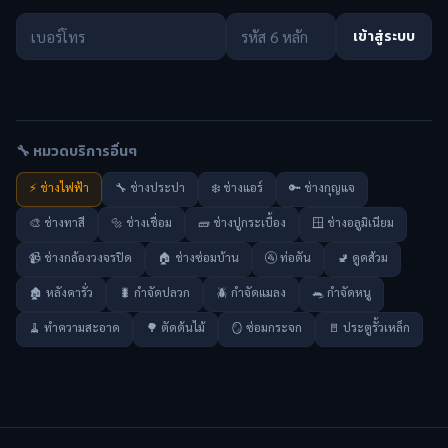
เข้าสู่ระบบ
🔧 หมวดบริการอื่นๆ
⚡ ช่างไฟฟ้า
🔧 ช่างประปา
❄️ ช่างแอร์
🔑 ช่างกุญแจ
🎨 ช่างทาสี
🔩 ช่างเชื่อม
🧱 ช่างปูกระเบื้อง
🪟 ช่างอลูมิเนียม
📹 ช่างกล้องวงจรปิด
🏠 ช่างซ่อมบ้าน
🚰 ท่อตัน
🚽 ดูดส้วม
🏚️ หลังคารั่ว
🐛 กำจัดปลวก
🪲 กำจัดแมลง
🐀 กำจัดหนู
🧹 ทำความสะอาด
🌳 ตัดต้นไม้
🪞 ซ่อมกระจก
🚪 ประตูรั้วเหล็ก