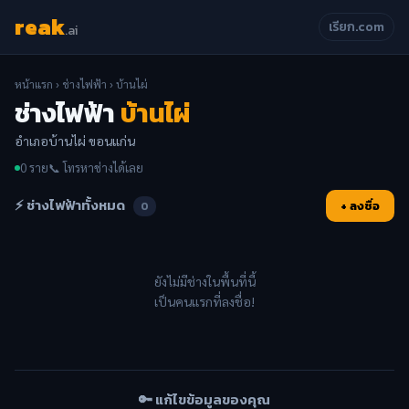
reak
เรียก.com
.ai
หน้าแรก
›
ช่างไฟฟ้า
› บ้านไผ่
ช่างไฟฟ้า
บ้านไผ่
อำเภอบ้านไผ่ ขอนแก่น
0 ราย
📞 โทรหาช่างได้เลย
⚡ ช่างไฟฟ้าทั้งหมด
+ ลงชื่อ
0
ยังไม่มีช่างในพื้นที่นี้
เป็นคนแรกที่ลงชื่อ!
🔑 แก้ไขข้อมูลของคุณ