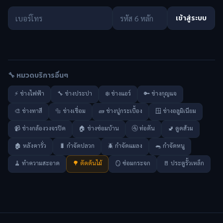
เข้าสู่ระบบ
🔧 หมวดบริการอื่นๆ
⚡ ช่างไฟฟ้า
🔧 ช่างประปา
❄️ ช่างแอร์
🔑 ช่างกุญแจ
🎨 ช่างทาสี
🔩 ช่างเชื่อม
🧱 ช่างปูกระเบื้อง
🪟 ช่างอลูมิเนียม
📹 ช่างกล้องวงจรปิด
🏠 ช่างซ่อมบ้าน
🚰 ท่อตัน
🚽 ดูดส้วม
🏚️ หลังคารั่ว
🐛 กำจัดปลวก
🪲 กำจัดแมลง
🐀 กำจัดหนู
🧹 ทำความสะอาด
🌳 ตัดต้นไม้
🪞 ซ่อมกระจก
🚪 ประตูรั้วเหล็ก