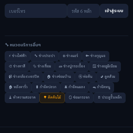
เข้าสู่ระบบ
🔧 หมวดบริการอื่นๆ
⚡ ช่างไฟฟ้า
🔧 ช่างประปา
❄️ ช่างแอร์
🔑 ช่างกุญแจ
🎨 ช่างทาสี
🔩 ช่างเชื่อม
🧱 ช่างปูกระเบื้อง
🪟 ช่างอลูมิเนียม
📹 ช่างกล้องวงจรปิด
🏠 ช่างซ่อมบ้าน
🚰 ท่อตัน
🚽 ดูดส้วม
🏚️ หลังคารั่ว
🐛 กำจัดปลวก
🪲 กำจัดแมลง
🐀 กำจัดหนู
🧹 ทำความสะอาด
🌳 ตัดต้นไม้
🪞 ซ่อมกระจก
🚪 ประตูรั้วเหล็ก