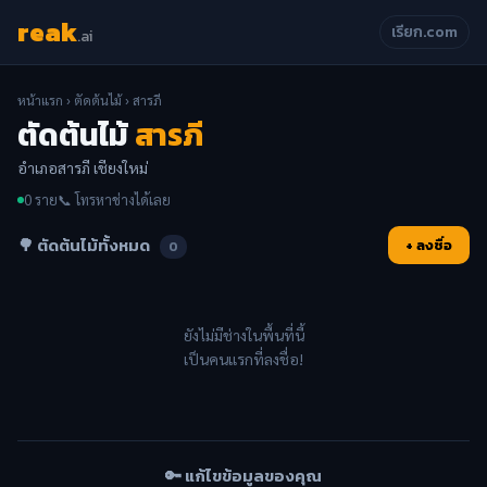
reak
เรียก.com
.ai
หน้าแรก
›
ตัดต้นไม้
› สารภี
ตัดต้นไม้
สารภี
อำเภอสารภี เชียงใหม่
0 ราย
📞 โทรหาช่างได้เลย
🌳 ตัดต้นไม้ทั้งหมด
+ ลงชื่อ
0
ยังไม่มีช่างในพื้นที่นี้
เป็นคนแรกที่ลงชื่อ!
🔑 แก้ไขข้อมูลของคุณ