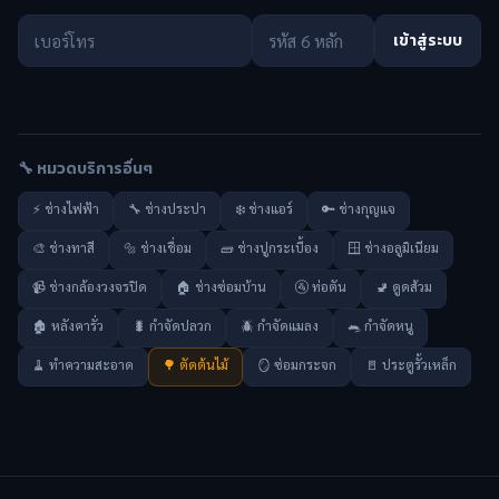
เข้าสู่ระบบ
🔧 หมวดบริการอื่นๆ
⚡ ช่างไฟฟ้า
🔧 ช่างประปา
❄️ ช่างแอร์
🔑 ช่างกุญแจ
🎨 ช่างทาสี
🔩 ช่างเชื่อม
🧱 ช่างปูกระเบื้อง
🪟 ช่างอลูมิเนียม
📹 ช่างกล้องวงจรปิด
🏠 ช่างซ่อมบ้าน
🚰 ท่อตัน
🚽 ดูดส้วม
🏚️ หลังคารั่ว
🐛 กำจัดปลวก
🪲 กำจัดแมลง
🐀 กำจัดหนู
🧹 ทำความสะอาด
🌳 ตัดต้นไม้
🪞 ซ่อมกระจก
🚪 ประตูรั้วเหล็ก