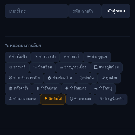
เข้าสู่ระบบ
🔧 หมวดบริการอื่นๆ
⚡ ช่างไฟฟ้า
🔧 ช่างประปา
❄️ ช่างแอร์
🔑 ช่างกุญแจ
🎨 ช่างทาสี
🔩 ช่างเชื่อม
🧱 ช่างปูกระเบื้อง
🪟 ช่างอลูมิเนียม
📹 ช่างกล้องวงจรปิด
🏠 ช่างซ่อมบ้าน
🚰 ท่อตัน
🚽 ดูดส้วม
🏚️ หลังคารั่ว
🐛 กำจัดปลวก
🪲 กำจัดแมลง
🐀 กำจัดหนู
🧹 ทำความสะอาด
🌳 ตัดต้นไม้
🪞 ซ่อมกระจก
🚪 ประตูรั้วเหล็ก