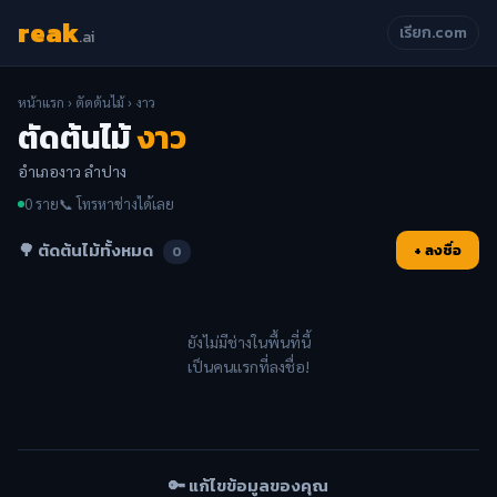
reak
เรียก.com
.ai
หน้าแรก
›
ตัดต้นไม้
› งาว
ตัดต้นไม้
งาว
อำเภองาว ลำปาง
0 ราย
📞 โทรหาช่างได้เลย
🌳 ตัดต้นไม้ทั้งหมด
+ ลงชื่อ
0
ยังไม่มีช่างในพื้นที่นี้
เป็นคนแรกที่ลงชื่อ!
🔑 แก้ไขข้อมูลของคุณ