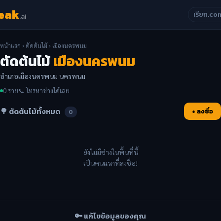
eak
เรียก.co
.ai
หน้าแรก
›
ตัดต้นไม้
› เมืองนครพนม
ตัดต้นไม้
เมืองนครพนม
อำเภอเมืองนครพนม นครพนม
0 ราย
📞 โทรหาช่างได้เลย
🌳 ตัดต้นไม้ทั้งหมด
+ ลงชื่อ
0
ยังไม่มีช่างในพื้นที่นี้
เป็นคนแรกที่ลงชื่อ!
🔑 แก้ไขข้อมูลของคุณ