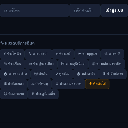
เข้าสู่ระบบ
🔧 หมวดบริการอื่นๆ
⚡ ช่างไฟฟ้า
🔧 ช่างประปา
❄️ ช่างแอร์
🔑 ช่างกุญแจ
🎨 ช่างทาสี
🔩 ช่างเชื่อม
🧱 ช่างปูกระเบื้อง
🪟 ช่างอลูมิเนียม
📹 ช่างกล้องวงจรปิด
🏠 ช่างซ่อมบ้าน
🚰 ท่อตัน
🚽 ดูดส้วม
🏚️ หลังคารั่ว
🐛 กำจัดปลวก
🪲 กำจัดแมลง
🐀 กำจัดหนู
🧹 ทำความสะอาด
🌳 ตัดต้นไม้
🪞 ซ่อมกระจก
🚪 ประตูรั้วเหล็ก