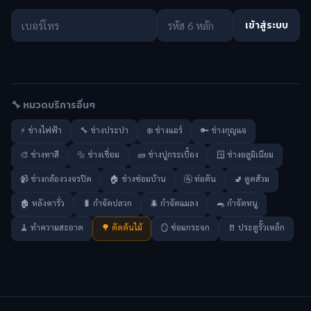
เข้าสู่ระบบ
🔧 หมวดบริการอื่นๆ
⚡ ช่างไฟฟ้า
🔧 ช่างประปา
❄️ ช่างแอร์
🔑 ช่างกุญแจ
🎨 ช่างทาสี
🔩 ช่างเชื่อม
🧱 ช่างปูกระเบื้อง
🪟 ช่างอลูมิเนียม
📹 ช่างกล้องวงจรปิด
🏠 ช่างซ่อมบ้าน
🚰 ท่อตัน
🚽 ดูดส้วม
🏚️ หลังคารั่ว
🐛 กำจัดปลวก
🪲 กำจัดแมลง
🐀 กำจัดหนู
🧹 ทำความสะอาด
🌳 ตัดต้นไม้
🪞 ซ่อมกระจก
🚪 ประตูรั้วเหล็ก