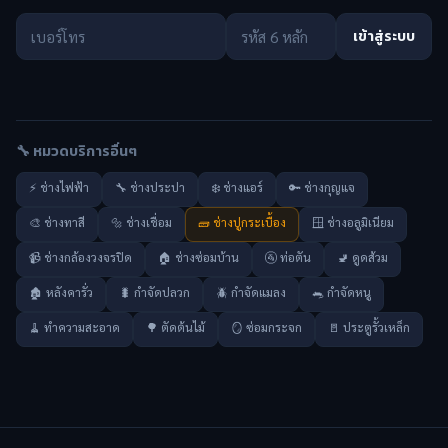
เข้าสู่ระบบ
🔧 หมวดบริการอื่นๆ
⚡ ช่างไฟฟ้า
🔧 ช่างประปา
❄️ ช่างแอร์
🔑 ช่างกุญแจ
🎨 ช่างทาสี
🔩 ช่างเชื่อม
🧱 ช่างปูกระเบื้อง
🪟 ช่างอลูมิเนียม
📹 ช่างกล้องวงจรปิด
🏠 ช่างซ่อมบ้าน
🚰 ท่อตัน
🚽 ดูดส้วม
🏚️ หลังคารั่ว
🐛 กำจัดปลวก
🪲 กำจัดแมลง
🐀 กำจัดหนู
🧹 ทำความสะอาด
🌳 ตัดต้นไม้
🪞 ซ่อมกระจก
🚪 ประตูรั้วเหล็ก