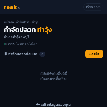
reak
เรียก.com
.ai
หน้าแรก
›
กำจัดปลวก
› ท่าวุ้ง
กำจัดปลวก
ท่าวุ้ง
อำเภอท่าวุ้ง ลพบุรี
0 ราย
📞 โทรหาช่างได้เลย
🐛 กำจัดปลวกทั้งหมด
+ ลงชื่อ
0
ยังไม่มีช่างในพื้นที่นี้
เป็นคนแรกที่ลงชื่อ!
🔑 แก้ไขข้อมูลของคุณ