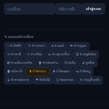
เข้าสู่ระบบ
🔧 หมวดบริการอื่นๆ
⚡ ช่างไฟฟ้า
🔧 ช่างประปา
❄️ ช่างแอร์
🔑 ช่างกุญแจ
🎨 ช่างทาสี
🔩 ช่างเชื่อม
🧱 ช่างปูกระเบื้อง
🪟 ช่างอลูมิเนียม
📹 ช่างกล้องวงจรปิด
🏠 ช่างซ่อมบ้าน
🚰 ท่อตัน
🚽 ดูดส้วม
🏚️ หลังคารั่ว
🐛 กำจัดปลวก
🪲 กำจัดแมลง
🐀 กำจัดหนู
🧹 ทำความสะอาด
🌳 ตัดต้นไม้
🪞 ซ่อมกระจก
🚪 ประตูรั้วเหล็ก