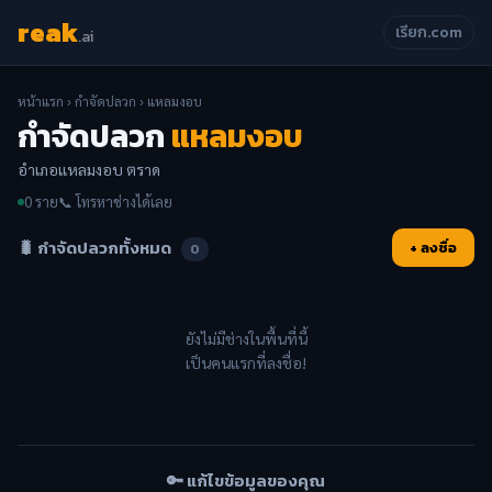
reak
เรียก.com
.ai
หน้าแรก
›
กำจัดปลวก
› แหลมงอบ
กำจัดปลวก
แหลมงอบ
อำเภอแหลมงอบ ตราด
0 ราย
📞 โทรหาช่างได้เลย
🐛 กำจัดปลวกทั้งหมด
+ ลงชื่อ
0
ยังไม่มีช่างในพื้นที่นี้
เป็นคนแรกที่ลงชื่อ!
🔑 แก้ไขข้อมูลของคุณ