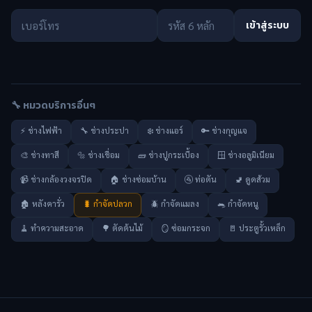
เข้าสู่ระบบ
🔧 หมวดบริการอื่นๆ
⚡ ช่างไฟฟ้า
🔧 ช่างประปา
❄️ ช่างแอร์
🔑 ช่างกุญแจ
🎨 ช่างทาสี
🔩 ช่างเชื่อม
🧱 ช่างปูกระเบื้อง
🪟 ช่างอลูมิเนียม
📹 ช่างกล้องวงจรปิด
🏠 ช่างซ่อมบ้าน
🚰 ท่อตัน
🚽 ดูดส้วม
🏚️ หลังคารั่ว
🐛 กำจัดปลวก
🪲 กำจัดแมลง
🐀 กำจัดหนู
🧹 ทำความสะอาด
🌳 ตัดต้นไม้
🪞 ซ่อมกระจก
🚪 ประตูรั้วเหล็ก