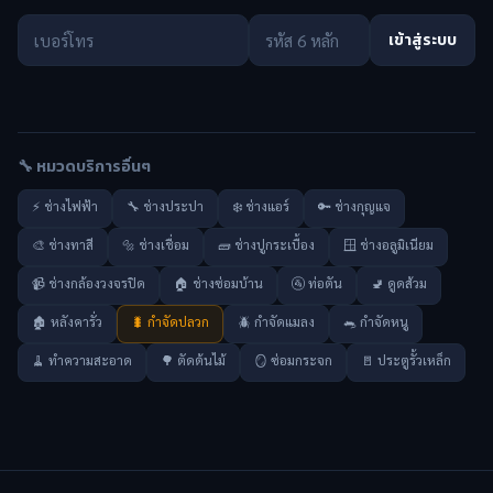
เข้าสู่ระบบ
🔧 หมวดบริการอื่นๆ
⚡ ช่างไฟฟ้า
🔧 ช่างประปา
❄️ ช่างแอร์
🔑 ช่างกุญแจ
🎨 ช่างทาสี
🔩 ช่างเชื่อม
🧱 ช่างปูกระเบื้อง
🪟 ช่างอลูมิเนียม
📹 ช่างกล้องวงจรปิด
🏠 ช่างซ่อมบ้าน
🚰 ท่อตัน
🚽 ดูดส้วม
🏚️ หลังคารั่ว
🐛 กำจัดปลวก
🪲 กำจัดแมลง
🐀 กำจัดหนู
🧹 ทำความสะอาด
🌳 ตัดต้นไม้
🪞 ซ่อมกระจก
🚪 ประตูรั้วเหล็ก