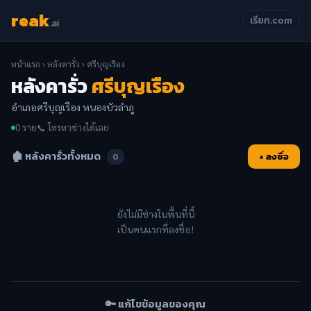
reak
เรียก.com
.ai
หน้าแรก
›
หลังคารั่ว
› ศรีบุญเรือง
หลังคารั่ว
ศรีบุญเรือง
อำเภอศรีบุญเรือง หนองบัวลำภู
0 ราย
📞 โทรหาช่างได้เลย
🏚️ หลังคารั่วทั้งหมด
+ ลงชื่อ
0
ยังไม่มีช่างในพื้นที่นี้
เป็นคนแรกที่ลงชื่อ!
🔑 แก้ไขข้อมูลของคุณ