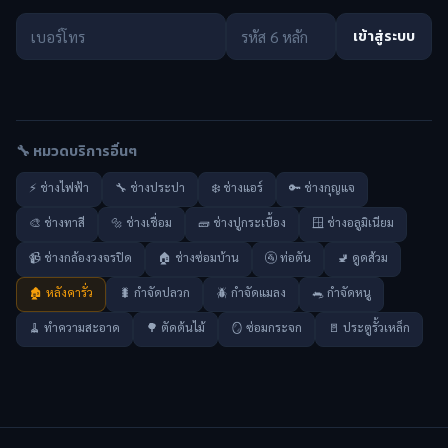
เข้าสู่ระบบ
🔧 หมวดบริการอื่นๆ
⚡ ช่างไฟฟ้า
🔧 ช่างประปา
❄️ ช่างแอร์
🔑 ช่างกุญแจ
🎨 ช่างทาสี
🔩 ช่างเชื่อม
🧱 ช่างปูกระเบื้อง
🪟 ช่างอลูมิเนียม
📹 ช่างกล้องวงจรปิด
🏠 ช่างซ่อมบ้าน
🚰 ท่อตัน
🚽 ดูดส้วม
🏚️ หลังคารั่ว
🐛 กำจัดปลวก
🪲 กำจัดแมลง
🐀 กำจัดหนู
🧹 ทำความสะอาด
🌳 ตัดต้นไม้
🪞 ซ่อมกระจก
🚪 ประตูรั้วเหล็ก