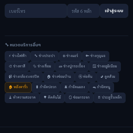
เข้าสู่ระบบ
🔧 หมวดบริการอื่นๆ
⚡ ช่างไฟฟ้า
🔧 ช่างประปา
❄️ ช่างแอร์
🔑 ช่างกุญแจ
🎨 ช่างทาสี
🔩 ช่างเชื่อม
🧱 ช่างปูกระเบื้อง
🪟 ช่างอลูมิเนียม
📹 ช่างกล้องวงจรปิด
🏠 ช่างซ่อมบ้าน
🚰 ท่อตัน
🚽 ดูดส้วม
🏚️ หลังคารั่ว
🐛 กำจัดปลวก
🪲 กำจัดแมลง
🐀 กำจัดหนู
🧹 ทำความสะอาด
🌳 ตัดต้นไม้
🪞 ซ่อมกระจก
🚪 ประตูรั้วเหล็ก