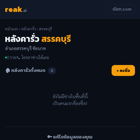
reak
เรียก.com
.ai
หน้าแรก
›
หลังคารั่ว
› สรรคบุรี
หลังคารั่ว
สรรคบุรี
อำเภอสรรคบุรี ชัยนาท
0 ราย
📞 โทรหาช่างได้เลย
🏚️ หลังคารั่วทั้งหมด
+ ลงชื่อ
0
ยังไม่มีช่างในพื้นที่นี้
เป็นคนแรกที่ลงชื่อ!
🔑 แก้ไขข้อมูลของคุณ