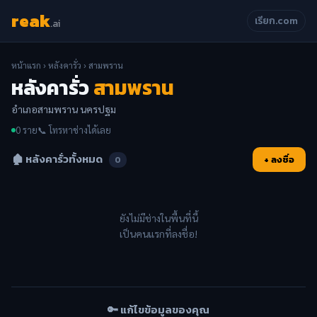
reak
เรียก.com
.ai
หน้าแรก
›
หลังคารั่ว
› สามพราน
หลังคารั่ว
สามพราน
อำเภอสามพราน นครปฐม
0 ราย
📞 โทรหาช่างได้เลย
🏚️ หลังคารั่วทั้งหมด
+ ลงชื่อ
0
ยังไม่มีช่างในพื้นที่นี้
เป็นคนแรกที่ลงชื่อ!
🔑 แก้ไขข้อมูลของคุณ