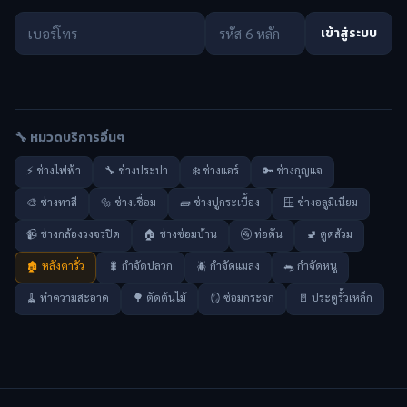
เข้าสู่ระบบ
🔧 หมวดบริการอื่นๆ
⚡ ช่างไฟฟ้า
🔧 ช่างประปา
❄️ ช่างแอร์
🔑 ช่างกุญแจ
🎨 ช่างทาสี
🔩 ช่างเชื่อม
🧱 ช่างปูกระเบื้อง
🪟 ช่างอลูมิเนียม
📹 ช่างกล้องวงจรปิด
🏠 ช่างซ่อมบ้าน
🚰 ท่อตัน
🚽 ดูดส้วม
🏚️ หลังคารั่ว
🐛 กำจัดปลวก
🪲 กำจัดแมลง
🐀 กำจัดหนู
🧹 ทำความสะอาด
🌳 ตัดต้นไม้
🪞 ซ่อมกระจก
🚪 ประตูรั้วเหล็ก