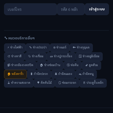
เข้าสู่ระบบ
🔧 หมวดบริการอื่นๆ
⚡ ช่างไฟฟ้า
🔧 ช่างประปา
❄️ ช่างแอร์
🔑 ช่างกุญแจ
🎨 ช่างทาสี
🔩 ช่างเชื่อม
🧱 ช่างปูกระเบื้อง
🪟 ช่างอลูมิเนียม
📹 ช่างกล้องวงจรปิด
🏠 ช่างซ่อมบ้าน
🚰 ท่อตัน
🚽 ดูดส้วม
🏚️ หลังคารั่ว
🐛 กำจัดปลวก
🪲 กำจัดแมลง
🐀 กำจัดหนู
🧹 ทำความสะอาด
🌳 ตัดต้นไม้
🪞 ซ่อมกระจก
🚪 ประตูรั้วเหล็ก