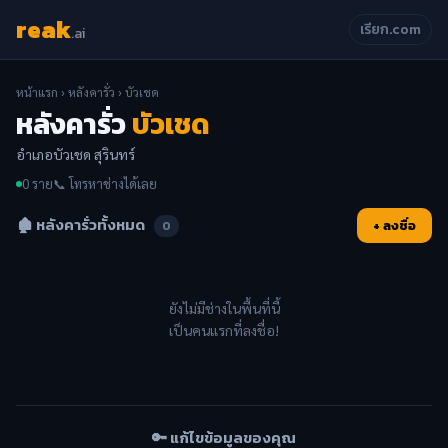
reak
เรียก.com
.ai
หน้าแรก
›
หลังคารั่ว
› บัวเชด
หลังคารั่ว
บัวเชด
อำเภอบัวเชด สุรินทร์
0 ราย
📞 โทรหาช่างได้เลย
🏚️ หลังคารั่วทั้งหมด
+ ลงชื่อ
0
ยังไม่มีช่างในพื้นที่นี้
เป็นคนแรกที่ลงชื่อ!
🔑 แก้ไขข้อมูลของคุณ