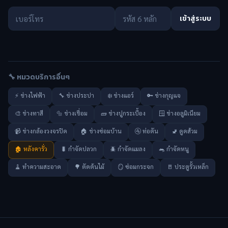
เข้าสู่ระบบ
🔧 หมวดบริการอื่นๆ
⚡ ช่างไฟฟ้า
🔧 ช่างประปา
❄️ ช่างแอร์
🔑 ช่างกุญแจ
🎨 ช่างทาสี
🔩 ช่างเชื่อม
🧱 ช่างปูกระเบื้อง
🪟 ช่างอลูมิเนียม
📹 ช่างกล้องวงจรปิด
🏠 ช่างซ่อมบ้าน
🚰 ท่อตัน
🚽 ดูดส้วม
🏚️ หลังคารั่ว
🐛 กำจัดปลวก
🪲 กำจัดแมลง
🐀 กำจัดหนู
🧹 ทำความสะอาด
🌳 ตัดต้นไม้
🪞 ซ่อมกระจก
🚪 ประตูรั้วเหล็ก