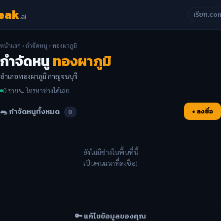
eak
เรียก.co
.ai
หน้าแรก
›
กำจัดหนู
› ทองผาภูมิ
กำจัดหนู
ทองผาภูมิ
อำเภอทองผาภูมิ กาญจนบุรี
0 ราย
📞 โทรหาช่างได้เลย
🐀 กำจัดหนูทั้งหมด
+ ลงชื่อ
0
ยังไม่มีช่างในพื้นที่นี้
เป็นคนแรกที่ลงชื่อ!
🔑 แก้ไขข้อมูลของคุณ