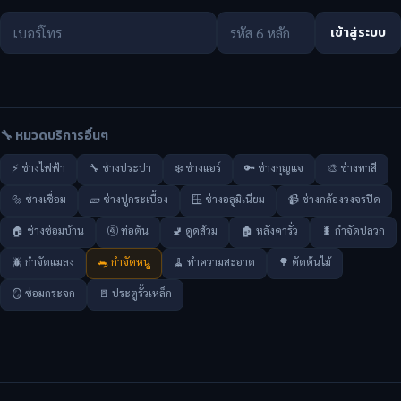
เข้าสู่ระบบ
🔧 หมวดบริการอื่นๆ
⚡ ช่างไฟฟ้า
🔧 ช่างประปา
❄️ ช่างแอร์
🔑 ช่างกุญแจ
🎨 ช่างทาสี
🔩 ช่างเชื่อม
🧱 ช่างปูกระเบื้อง
🪟 ช่างอลูมิเนียม
📹 ช่างกล้องวงจรปิด
🏠 ช่างซ่อมบ้าน
🚰 ท่อตัน
🚽 ดูดส้วม
🏚️ หลังคารั่ว
🐛 กำจัดปลวก
🪲 กำจัดแมลง
🐀 กำจัดหนู
🧹 ทำความสะอาด
🌳 ตัดต้นไม้
🪞 ซ่อมกระจก
🚪 ประตูรั้วเหล็ก