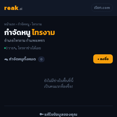
reak
เรียก.com
.ai
หน้าแรก
›
กำจัดหนู
› ไทรงาม
กำจัดหนู
ไทรงาม
อำเภอไทรงาม กำแพงเพชร
0 ราย
📞 โทรหาช่างได้เลย
🐀 กำจัดหนูทั้งหมด
+ ลงชื่อ
0
ยังไม่มีช่างในพื้นที่นี้
เป็นคนแรกที่ลงชื่อ!
🔑 แก้ไขข้อมูลของคุณ