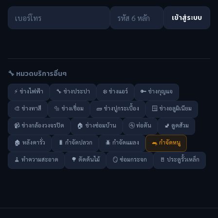
เข้าสู่ระบบ
🔧 หมวดบริการอื่นๆ
⚡ ช่างไฟฟ้า
🔧 ช่างประปา
❄️ ช่างแอร์
🔑 ช่างกุญแจ
🎨 ช่างทาสี
🔩 ช่างเชื่อม
🧱 ช่างปูกระเบื้อง
🪟 ช่างอลูมิเนียม
📹 ช่างกล้องวงจรปิด
🏠 ช่างซ่อมบ้าน
🚰 ท่อตัน
🚽 ดูดส้วม
🏚️ หลังคารั่ว
🐛 กำจัดปลวก
🪲 กำจัดแมลง
🐀 กำจัดหนู
🧹 ทำความสะอาด
🌳 ตัดต้นไม้
🪞 ซ่อมกระจก
🚪 ประตูรั้วเหล็ก