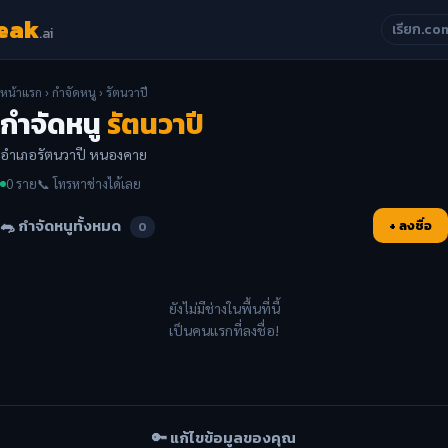
eak
เรียก.co
.ai
หน้าแรก
›
กำจัดหนู
› รัตนวาปี
กำจัดหนู
รัตนวาปี
อำเภอรัตนวาปี หนองคาย
0 ราย
📞 โทรหาช่างได้เลย
🐀 กำจัดหนูทั้งหมด
+ ลงชื่อ
0
ยังไม่มีช่างในพื้นที่นี้
เป็นคนแรกที่ลงชื่อ!
🔑 แก้ไขข้อมูลของคุณ