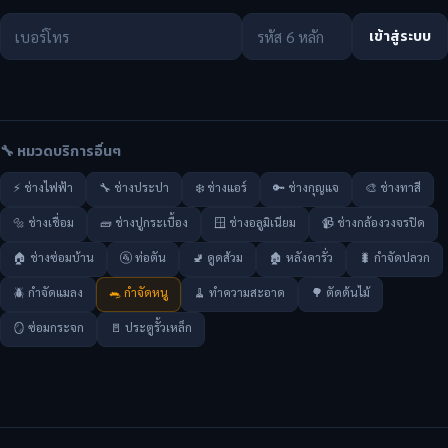
เข้าสู่ระบบ
🔧 หมวดบริการอื่นๆ
⚡ ช่างไฟฟ้า
🔧 ช่างประปา
❄️ ช่างแอร์
🔑 ช่างกุญแจ
🎨 ช่างทาสี
🔩 ช่างเชื่อม
🧱 ช่างปูกระเบื้อง
🪟 ช่างอลูมิเนียม
📹 ช่างกล้องวงจรปิด
🏠 ช่างซ่อมบ้าน
🚰 ท่อตัน
🚽 ดูดส้วม
🏚️ หลังคารั่ว
🐛 กำจัดปลวก
🪲 กำจัดแมลง
🐀 กำจัดหนู
🧹 ทำความสะอาด
🌳 ตัดต้นไม้
🪞 ซ่อมกระจก
🚪 ประตูรั้วเหล็ก