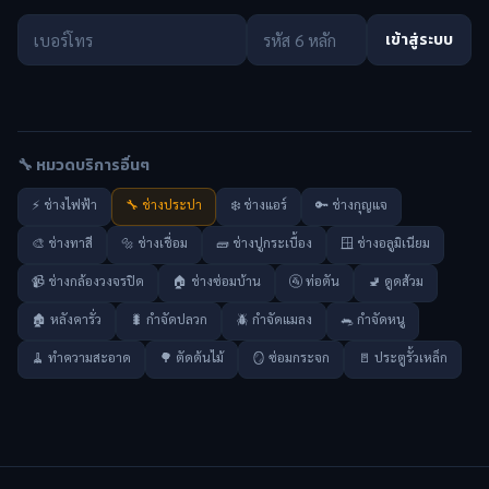
เข้าสู่ระบบ
🔧 หมวดบริการอื่นๆ
⚡ ช่างไฟฟ้า
🔧 ช่างประปา
❄️ ช่างแอร์
🔑 ช่างกุญแจ
🎨 ช่างทาสี
🔩 ช่างเชื่อม
🧱 ช่างปูกระเบื้อง
🪟 ช่างอลูมิเนียม
📹 ช่างกล้องวงจรปิด
🏠 ช่างซ่อมบ้าน
🚰 ท่อตัน
🚽 ดูดส้วม
🏚️ หลังคารั่ว
🐛 กำจัดปลวก
🪲 กำจัดแมลง
🐀 กำจัดหนู
🧹 ทำความสะอาด
🌳 ตัดต้นไม้
🪞 ซ่อมกระจก
🚪 ประตูรั้วเหล็ก