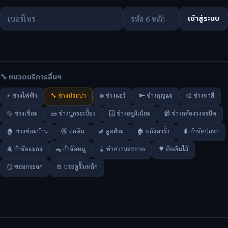
เข้าสู่ระบบ
🔧 หมวดบริการอื่นๆ
⚡ ช่างไฟฟ้า
🔧 ช่างประปา
❄️ ช่างแอร์
🔑 ช่างกุญแจ
🎨 ช่างทาสี
🔩 ช่างเชื่อม
🧱 ช่างปูกระเบื้อง
🪟 ช่างอลูมิเนียม
📹 ช่างกล้องวงจรปิด
🏠 ช่างซ่อมบ้าน
🚰 ท่อตัน
🚽 ดูดส้วม
🏚️ หลังคารั่ว
🐛 กำจัดปลวก
🪲 กำจัดแมลง
🐀 กำจัดหนู
🧹 ทำความสะอาด
🌳 ตัดต้นไม้
🪞 ซ่อมกระจก
🚪 ประตูรั้วเหล็ก