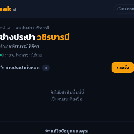
eak
เรียก.co
.ai
หน้าแรก
›
ช่างประปา
› วชิรบารมี
ช่างประปา
วชิรบารมี
อำเภอวชิรบารมี พิจิตร
0 ราย
📞 โทรหาช่างได้เลย
🔧 ช่างประปาทั้งหมด
+ ลงชื่อ
0
ยังไม่มีช่างในพื้นที่นี้
เป็นคนแรกที่ลงชื่อ!
🔑 แก้ไขข้อมูลของคุณ