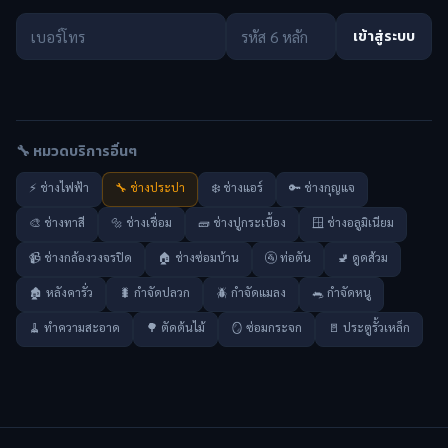
เข้าสู่ระบบ
🔧 หมวดบริการอื่นๆ
⚡ ช่างไฟฟ้า
🔧 ช่างประปา
❄️ ช่างแอร์
🔑 ช่างกุญแจ
🎨 ช่างทาสี
🔩 ช่างเชื่อม
🧱 ช่างปูกระเบื้อง
🪟 ช่างอลูมิเนียม
📹 ช่างกล้องวงจรปิด
🏠 ช่างซ่อมบ้าน
🚰 ท่อตัน
🚽 ดูดส้วม
🏚️ หลังคารั่ว
🐛 กำจัดปลวก
🪲 กำจัดแมลง
🐀 กำจัดหนู
🧹 ทำความสะอาด
🌳 ตัดต้นไม้
🪞 ซ่อมกระจก
🚪 ประตูรั้วเหล็ก