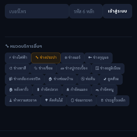
เข้าสู่ระบบ
🔧 หมวดบริการอื่นๆ
⚡ ช่างไฟฟ้า
🔧 ช่างประปา
❄️ ช่างแอร์
🔑 ช่างกุญแจ
🎨 ช่างทาสี
🔩 ช่างเชื่อม
🧱 ช่างปูกระเบื้อง
🪟 ช่างอลูมิเนียม
📹 ช่างกล้องวงจรปิด
🏠 ช่างซ่อมบ้าน
🚰 ท่อตัน
🚽 ดูดส้วม
🏚️ หลังคารั่ว
🐛 กำจัดปลวก
🪲 กำจัดแมลง
🐀 กำจัดหนู
🧹 ทำความสะอาด
🌳 ตัดต้นไม้
🪞 ซ่อมกระจก
🚪 ประตูรั้วเหล็ก