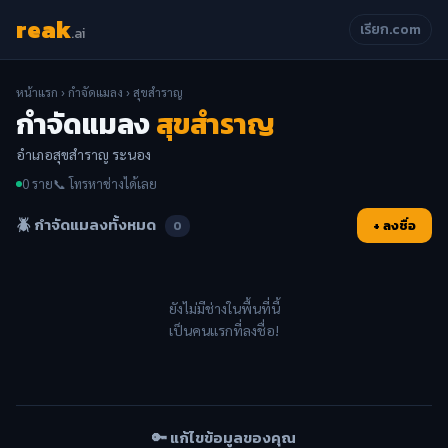
reak
เรียก.com
.ai
หน้าแรก
›
กำจัดแมลง
› สุขสำราญ
กำจัดแมลง
สุขสำราญ
อำเภอสุขสำราญ ระนอง
0 ราย
📞 โทรหาช่างได้เลย
🪲 กำจัดแมลงทั้งหมด
+ ลงชื่อ
0
ยังไม่มีช่างในพื้นที่นี้
เป็นคนแรกที่ลงชื่อ!
🔑 แก้ไขข้อมูลของคุณ