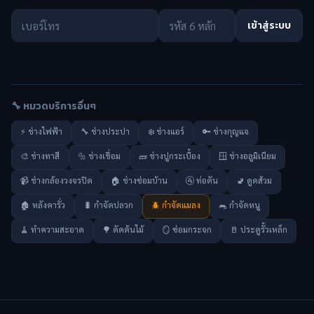
เข้าสู่ระบบ
🔧 หมวดบริการอื่นๆ
⚡ ช่างไฟฟ้า
🔧 ช่างประปา
❄️ ช่างแอร์
🔑 ช่างกุญแจ
🎨 ช่างทาสี
🔩 ช่างเชื่อม
🧱 ช่างปูกระเบื้อง
🪟 ช่างอลูมิเนียม
📹 ช่างกล้องวงจรปิด
🏠 ช่างซ่อมบ้าน
🚰 ท่อตัน
🚽 ดูดส้วม
🏚️ หลังคารั่ว
🐛 กำจัดปลวก
🪲 กำจัดแมลง
🐀 กำจัดหนู
🧹 ทำความสะอาด
🌳 ตัดต้นไม้
🪞 ซ่อมกระจก
🚪 ประตูรั้วเหล็ก