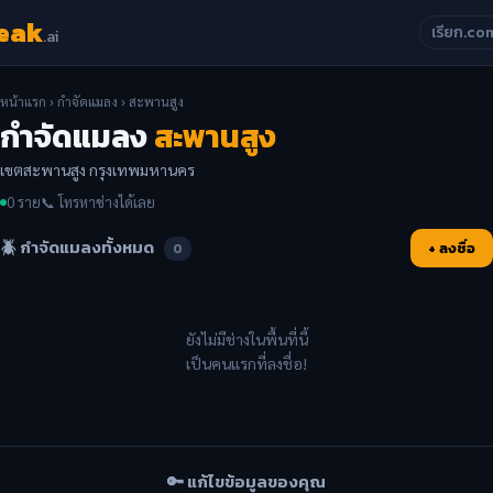
eak
เรียก.co
.ai
หน้าแรก
›
กำจัดแมลง
› สะพานสูง
กำจัดแมลง
สะพานสูง
เขตสะพานสูง กรุงเทพมหานคร
0 ราย
📞 โทรหาช่างได้เลย
🪲 กำจัดแมลงทั้งหมด
+ ลงชื่อ
0
ยังไม่มีช่างในพื้นที่นี้
เป็นคนแรกที่ลงชื่อ!
🔑 แก้ไขข้อมูลของคุณ