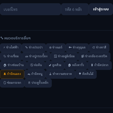
เข้าสู่ระบบ
🔧 หมวดบริการอื่นๆ
⚡ ช่างไฟฟ้า
🔧 ช่างประปา
❄️ ช่างแอร์
🔑 ช่างกุญแจ
🎨 ช่างทาสี
🔩 ช่างเชื่อม
🧱 ช่างปูกระเบื้อง
🪟 ช่างอลูมิเนียม
📹 ช่างกล้องวงจรปิด
🏠 ช่างซ่อมบ้าน
🚰 ท่อตัน
🚽 ดูดส้วม
🏚️ หลังคารั่ว
🐛 กำจัดปลวก
🪲 กำจัดแมลง
🐀 กำจัดหนู
🧹 ทำความสะอาด
🌳 ตัดต้นไม้
🪞 ซ่อมกระจก
🚪 ประตูรั้วเหล็ก