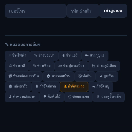
เข้าสู่ระบบ
🔧 หมวดบริการอื่นๆ
⚡ ช่างไฟฟ้า
🔧 ช่างประปา
❄️ ช่างแอร์
🔑 ช่างกุญแจ
🎨 ช่างทาสี
🔩 ช่างเชื่อม
🧱 ช่างปูกระเบื้อง
🪟 ช่างอลูมิเนียม
📹 ช่างกล้องวงจรปิด
🏠 ช่างซ่อมบ้าน
🚰 ท่อตัน
🚽 ดูดส้วม
🏚️ หลังคารั่ว
🐛 กำจัดปลวก
🪲 กำจัดแมลง
🐀 กำจัดหนู
🧹 ทำความสะอาด
🌳 ตัดต้นไม้
🪞 ซ่อมกระจก
🚪 ประตูรั้วเหล็ก