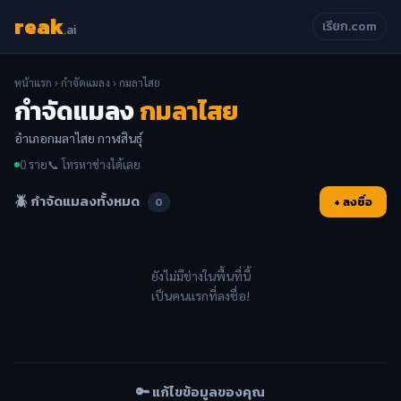
reak
เรียก.com
.ai
หน้าแรก
›
กำจัดแมลง
› กมลาไสย
กำจัดแมลง
กมลาไสย
อำเภอกมลาไสย กาฬสินธุ์
0 ราย
📞 โทรหาช่างได้เลย
🪲 กำจัดแมลงทั้งหมด
+ ลงชื่อ
0
ยังไม่มีช่างในพื้นที่นี้
เป็นคนแรกที่ลงชื่อ!
🔑 แก้ไขข้อมูลของคุณ