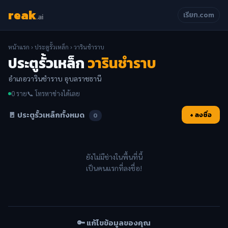
reak
เรียก.com
.ai
หน้าแรก
›
ประตูรั้วเหล็ก
› วารินชำราบ
ประตูรั้วเหล็ก
วารินชำราบ
อำเภอวารินชำราบ อุบลราชธานี
0 ราย
📞 โทรหาช่างได้เลย
🚪 ประตูรั้วเหล็กทั้งหมด
+ ลงชื่อ
0
ยังไม่มีช่างในพื้นที่นี้
เป็นคนแรกที่ลงชื่อ!
🔑 แก้ไขข้อมูลของคุณ