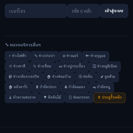
เข้าสู่ระบบ
🔧 หมวดบริการอื่นๆ
⚡ ช่างไฟฟ้า
🔧 ช่างประปา
❄️ ช่างแอร์
🔑 ช่างกุญแจ
🎨 ช่างทาสี
🔩 ช่างเชื่อม
🧱 ช่างปูกระเบื้อง
🪟 ช่างอลูมิเนียม
📹 ช่างกล้องวงจรปิด
🏠 ช่างซ่อมบ้าน
🚰 ท่อตัน
🚽 ดูดส้วม
🏚️ หลังคารั่ว
🐛 กำจัดปลวก
🪲 กำจัดแมลง
🐀 กำจัดหนู
🧹 ทำความสะอาด
🌳 ตัดต้นไม้
🪞 ซ่อมกระจก
🚪 ประตูรั้วเหล็ก