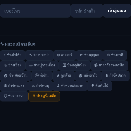
เข้าสู่ระบบ
🔧 หมวดบริการอื่นๆ
⚡ ช่างไฟฟ้า
🔧 ช่างประปา
❄️ ช่างแอร์
🔑 ช่างกุญแจ
🎨 ช่างทาสี
🔩 ช่างเชื่อม
🧱 ช่างปูกระเบื้อง
🪟 ช่างอลูมิเนียม
📹 ช่างกล้องวงจรปิด
🏠 ช่างซ่อมบ้าน
🚰 ท่อตัน
🚽 ดูดส้วม
🏚️ หลังคารั่ว
🐛 กำจัดปลวก
🪲 กำจัดแมลง
🐀 กำจัดหนู
🧹 ทำความสะอาด
🌳 ตัดต้นไม้
🪞 ซ่อมกระจก
🚪 ประตูรั้วเหล็ก