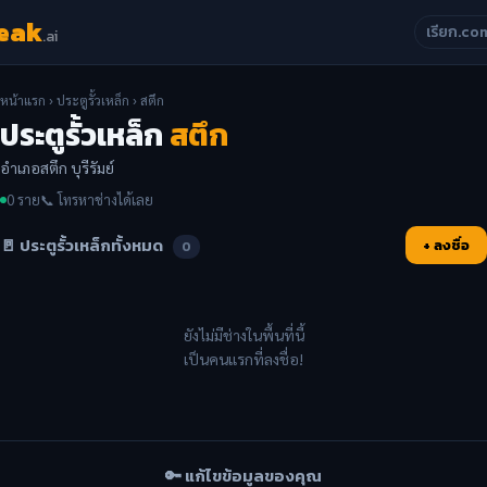
eak
เรียก.co
.ai
หน้าแรก
›
ประตูรั้วเหล็ก
› สตึก
ประตูรั้วเหล็ก
สตึก
อำเภอสตึก บุรีรัมย์
0 ราย
📞 โทรหาช่างได้เลย
🚪 ประตูรั้วเหล็กทั้งหมด
+ ลงชื่อ
0
ยังไม่มีช่างในพื้นที่นี้
เป็นคนแรกที่ลงชื่อ!
🔑 แก้ไขข้อมูลของคุณ