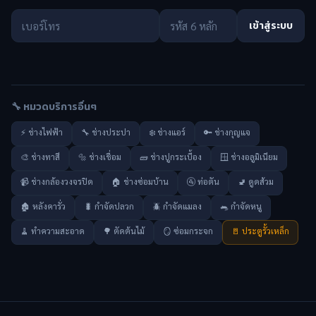
เข้าสู่ระบบ
🔧 หมวดบริการอื่นๆ
⚡ ช่างไฟฟ้า
🔧 ช่างประปา
❄️ ช่างแอร์
🔑 ช่างกุญแจ
🎨 ช่างทาสี
🔩 ช่างเชื่อม
🧱 ช่างปูกระเบื้อง
🪟 ช่างอลูมิเนียม
📹 ช่างกล้องวงจรปิด
🏠 ช่างซ่อมบ้าน
🚰 ท่อตัน
🚽 ดูดส้วม
🏚️ หลังคารั่ว
🐛 กำจัดปลวก
🪲 กำจัดแมลง
🐀 กำจัดหนู
🧹 ทำความสะอาด
🌳 ตัดต้นไม้
🪞 ซ่อมกระจก
🚪 ประตูรั้วเหล็ก