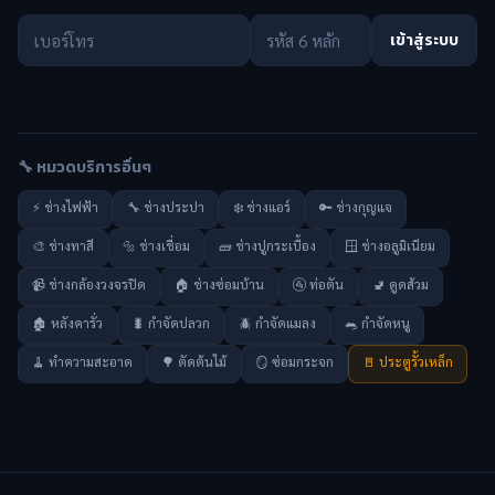
เข้าสู่ระบบ
🔧 หมวดบริการอื่นๆ
⚡ ช่างไฟฟ้า
🔧 ช่างประปา
❄️ ช่างแอร์
🔑 ช่างกุญแจ
🎨 ช่างทาสี
🔩 ช่างเชื่อม
🧱 ช่างปูกระเบื้อง
🪟 ช่างอลูมิเนียม
📹 ช่างกล้องวงจรปิด
🏠 ช่างซ่อมบ้าน
🚰 ท่อตัน
🚽 ดูดส้วม
🏚️ หลังคารั่ว
🐛 กำจัดปลวก
🪲 กำจัดแมลง
🐀 กำจัดหนู
🧹 ทำความสะอาด
🌳 ตัดต้นไม้
🪞 ซ่อมกระจก
🚪 ประตูรั้วเหล็ก