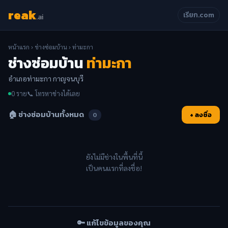
reak
เรียก.com
.ai
หน้าแรก
›
ช่างซ่อมบ้าน
› ท่ามะกา
ช่างซ่อมบ้าน
ท่ามะกา
อำเภอท่ามะกา กาญจนบุรี
0 ราย
📞 โทรหาช่างได้เลย
🏠 ช่างซ่อมบ้านทั้งหมด
+ ลงชื่อ
0
ยังไม่มีช่างในพื้นที่นี้
เป็นคนแรกที่ลงชื่อ!
🔑 แก้ไขข้อมูลของคุณ