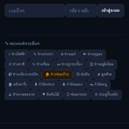
เข้าสู่ระบบ
🔧 หมวดบริการอื่นๆ
⚡ ช่างไฟฟ้า
🔧 ช่างประปา
❄️ ช่างแอร์
🔑 ช่างกุญแจ
🎨 ช่างทาสี
🔩 ช่างเชื่อม
🧱 ช่างปูกระเบื้อง
🪟 ช่างอลูมิเนียม
📹 ช่างกล้องวงจรปิด
🏠 ช่างซ่อมบ้าน
🚰 ท่อตัน
🚽 ดูดส้วม
🏚️ หลังคารั่ว
🐛 กำจัดปลวก
🪲 กำจัดแมลง
🐀 กำจัดหนู
🧹 ทำความสะอาด
🌳 ตัดต้นไม้
🪞 ซ่อมกระจก
🚪 ประตูรั้วเหล็ก