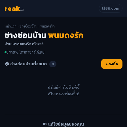
reak
เรียก.com
.ai
หน้าแรก
›
ช่างซ่อมบ้าน
› พนมดงรัก
ช่างซ่อมบ้าน
พนมดงรัก
อำเภอพนมดงรัก สุรินทร์
0 ราย
📞 โทรหาช่างได้เลย
🏠 ช่างซ่อมบ้านทั้งหมด
+ ลงชื่อ
0
ยังไม่มีช่างในพื้นที่นี้
เป็นคนแรกที่ลงชื่อ!
🔑 แก้ไขข้อมูลของคุณ