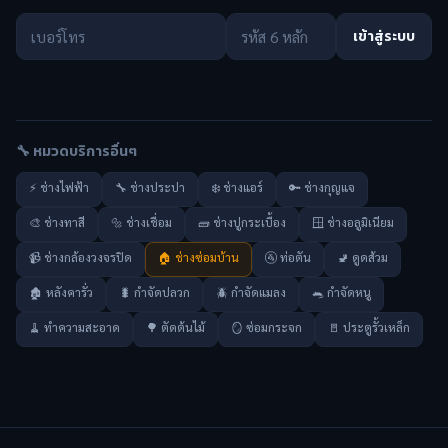
เข้าสู่ระบบ
🔧 หมวดบริการอื่นๆ
⚡ ช่างไฟฟ้า
🔧 ช่างประปา
❄️ ช่างแอร์
🔑 ช่างกุญแจ
🎨 ช่างทาสี
🔩 ช่างเชื่อม
🧱 ช่างปูกระเบื้อง
🪟 ช่างอลูมิเนียม
📹 ช่างกล้องวงจรปิด
🏠 ช่างซ่อมบ้าน
🚰 ท่อตัน
🚽 ดูดส้วม
🏚️ หลังคารั่ว
🐛 กำจัดปลวก
🪲 กำจัดแมลง
🐀 กำจัดหนู
🧹 ทำความสะอาด
🌳 ตัดต้นไม้
🪞 ซ่อมกระจก
🚪 ประตูรั้วเหล็ก