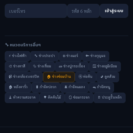
เข้าสู่ระบบ
🔧 หมวดบริการอื่นๆ
⚡ ช่างไฟฟ้า
🔧 ช่างประปา
❄️ ช่างแอร์
🔑 ช่างกุญแจ
🎨 ช่างทาสี
🔩 ช่างเชื่อม
🧱 ช่างปูกระเบื้อง
🪟 ช่างอลูมิเนียม
📹 ช่างกล้องวงจรปิด
🏠 ช่างซ่อมบ้าน
🚰 ท่อตัน
🚽 ดูดส้วม
🏚️ หลังคารั่ว
🐛 กำจัดปลวก
🪲 กำจัดแมลง
🐀 กำจัดหนู
🧹 ทำความสะอาด
🌳 ตัดต้นไม้
🪞 ซ่อมกระจก
🚪 ประตูรั้วเหล็ก