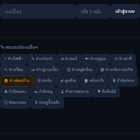
เข้าสู่ระบบ
🔧 หมวดบริการอื่นๆ
⚡ ช่างไฟฟ้า
🔧 ช่างประปา
❄️ ช่างแอร์
🔑 ช่างกุญแจ
🎨 ช่างทาสี
🔩 ช่างเชื่อม
🧱 ช่างปูกระเบื้อง
🪟 ช่างอลูมิเนียม
📹 ช่างกล้องวงจรปิด
🏠 ช่างซ่อมบ้าน
🚰 ท่อตัน
🚽 ดูดส้วม
🏚️ หลังคารั่ว
🐛 กำจัดปลวก
🪲 กำจัดแมลง
🐀 กำจัดหนู
🧹 ทำความสะอาด
🌳 ตัดต้นไม้
🪞 ซ่อมกระจก
🚪 ประตูรั้วเหล็ก