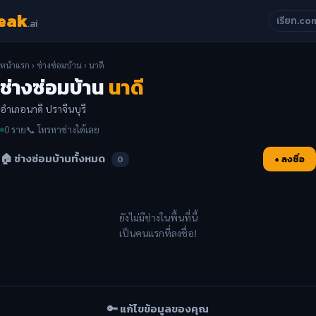
eak
เรียก.co
.ai
หน้าแรก
›
ช่างซ่อมบ้าน
› นาดี
ช่างซ่อมบ้าน
นาดี
อำเภอนาดี ปราจีนบุรี
0 ราย
📞 โทรหาช่างได้เลย
🏠 ช่างซ่อมบ้านทั้งหมด
+ ลงชื่อ
0
ยังไม่มีช่างในพื้นที่นี้
เป็นคนแรกที่ลงชื่อ!
🔑 แก้ไขข้อมูลของคุณ