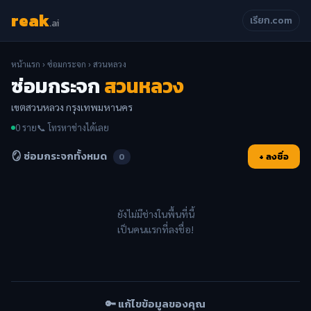
reak
เรียก.com
.ai
หน้าแรก
›
ซ่อมกระจก
› สวนหลวง
ซ่อมกระจก
สวนหลวง
เขตสวนหลวง กรุงเทพมหานคร
0 ราย
📞 โทรหาช่างได้เลย
🪞 ซ่อมกระจกทั้งหมด
+ ลงชื่อ
0
ยังไม่มีช่างในพื้นที่นี้
เป็นคนแรกที่ลงชื่อ!
🔑 แก้ไขข้อมูลของคุณ