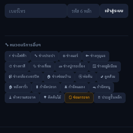
เข้าสู่ระบบ
🔧 หมวดบริการอื่นๆ
⚡ ช่างไฟฟ้า
🔧 ช่างประปา
❄️ ช่างแอร์
🔑 ช่างกุญแจ
🎨 ช่างทาสี
🔩 ช่างเชื่อม
🧱 ช่างปูกระเบื้อง
🪟 ช่างอลูมิเนียม
📹 ช่างกล้องวงจรปิด
🏠 ช่างซ่อมบ้าน
🚰 ท่อตัน
🚽 ดูดส้วม
🏚️ หลังคารั่ว
🐛 กำจัดปลวก
🪲 กำจัดแมลง
🐀 กำจัดหนู
🧹 ทำความสะอาด
🌳 ตัดต้นไม้
🪞 ซ่อมกระจก
🚪 ประตูรั้วเหล็ก