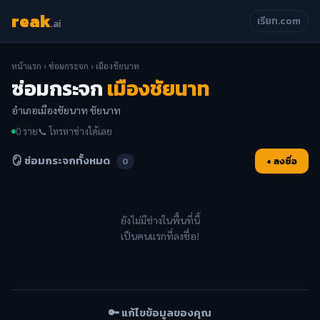
reak
เรียก.com
.ai
หน้าแรก
›
ซ่อมกระจก
› เมืองชัยนาท
ซ่อมกระจก
เมืองชัยนาท
อำเภอเมืองชัยนาท ชัยนาท
0 ราย
📞 โทรหาช่างได้เลย
🪞 ซ่อมกระจกทั้งหมด
+ ลงชื่อ
0
ยังไม่มีช่างในพื้นที่นี้
เป็นคนแรกที่ลงชื่อ!
🔑 แก้ไขข้อมูลของคุณ