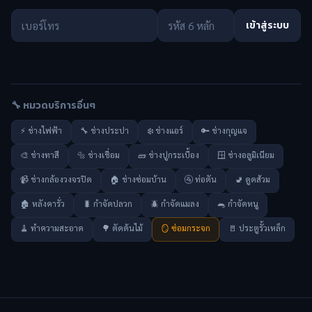
เข้าสู่ระบบ
🔧 หมวดบริการอื่นๆ
⚡ ช่างไฟฟ้า
🔧 ช่างประปา
❄️ ช่างแอร์
🔑 ช่างกุญแจ
🎨 ช่างทาสี
🔩 ช่างเชื่อม
🧱 ช่างปูกระเบื้อง
🪟 ช่างอลูมิเนียม
📹 ช่างกล้องวงจรปิด
🏠 ช่างซ่อมบ้าน
🚰 ท่อตัน
🚽 ดูดส้วม
🏚️ หลังคารั่ว
🐛 กำจัดปลวก
🪲 กำจัดแมลง
🐀 กำจัดหนู
🧹 ทำความสะอาด
🌳 ตัดต้นไม้
🪞 ซ่อมกระจก
🚪 ประตูรั้วเหล็ก