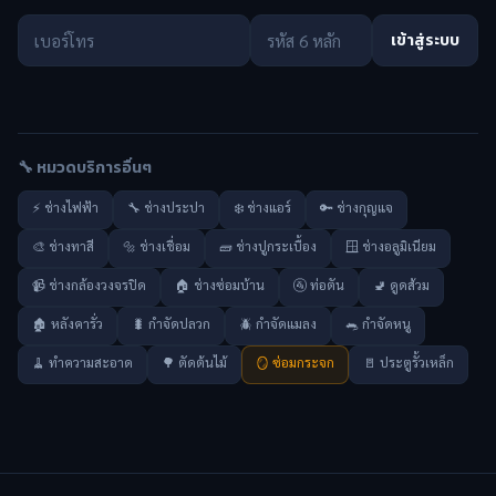
เข้าสู่ระบบ
🔧 หมวดบริการอื่นๆ
⚡ ช่างไฟฟ้า
🔧 ช่างประปา
❄️ ช่างแอร์
🔑 ช่างกุญแจ
🎨 ช่างทาสี
🔩 ช่างเชื่อม
🧱 ช่างปูกระเบื้อง
🪟 ช่างอลูมิเนียม
📹 ช่างกล้องวงจรปิด
🏠 ช่างซ่อมบ้าน
🚰 ท่อตัน
🚽 ดูดส้วม
🏚️ หลังคารั่ว
🐛 กำจัดปลวก
🪲 กำจัดแมลง
🐀 กำจัดหนู
🧹 ทำความสะอาด
🌳 ตัดต้นไม้
🪞 ซ่อมกระจก
🚪 ประตูรั้วเหล็ก