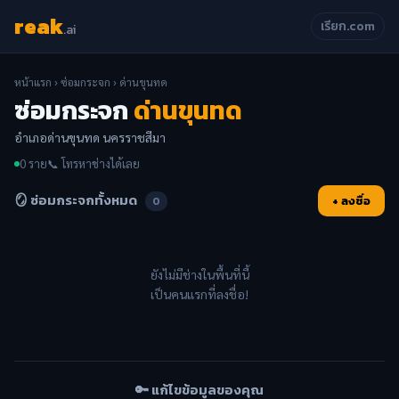
reak
เรียก.com
.ai
หน้าแรก
›
ซ่อมกระจก
› ด่านขุนทด
ซ่อมกระจก
ด่านขุนทด
อำเภอด่านขุนทด นครราชสีมา
0 ราย
📞 โทรหาช่างได้เลย
🪞 ซ่อมกระจกทั้งหมด
+ ลงชื่อ
0
ยังไม่มีช่างในพื้นที่นี้
เป็นคนแรกที่ลงชื่อ!
🔑 แก้ไขข้อมูลของคุณ