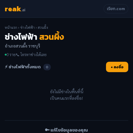
reak
เรียก.com
.ai
หน้าแรก
›
ช่างไฟฟ้า
› สวนผึ้ง
ช่างไฟฟ้า
สวนผึ้ง
อำเภอสวนผึ้ง ราชบุรี
0 ราย
📞 โทรหาช่างได้เลย
⚡ ช่างไฟฟ้าทั้งหมด
+ ลงชื่อ
0
ยังไม่มีช่างในพื้นที่นี้
เป็นคนแรกที่ลงชื่อ!
🔑 แก้ไขข้อมูลของคุณ