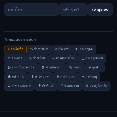
เข้าสู่ระบบ
🔧 หมวดบริการอื่นๆ
⚡ ช่างไฟฟ้า
🔧 ช่างประปา
❄️ ช่างแอร์
🔑 ช่างกุญแจ
🎨 ช่างทาสี
🔩 ช่างเชื่อม
🧱 ช่างปูกระเบื้อง
🪟 ช่างอลูมิเนียม
📹 ช่างกล้องวงจรปิด
🏠 ช่างซ่อมบ้าน
🚰 ท่อตัน
🚽 ดูดส้วม
🏚️ หลังคารั่ว
🐛 กำจัดปลวก
🪲 กำจัดแมลง
🐀 กำจัดหนู
🧹 ทำความสะอาด
🌳 ตัดต้นไม้
🪞 ซ่อมกระจก
🚪 ประตูรั้วเหล็ก