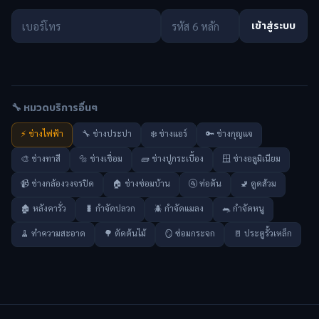
เข้าสู่ระบบ
🔧 หมวดบริการอื่นๆ
⚡ ช่างไฟฟ้า
🔧 ช่างประปา
❄️ ช่างแอร์
🔑 ช่างกุญแจ
🎨 ช่างทาสี
🔩 ช่างเชื่อม
🧱 ช่างปูกระเบื้อง
🪟 ช่างอลูมิเนียม
📹 ช่างกล้องวงจรปิด
🏠 ช่างซ่อมบ้าน
🚰 ท่อตัน
🚽 ดูดส้วม
🏚️ หลังคารั่ว
🐛 กำจัดปลวก
🪲 กำจัดแมลง
🐀 กำจัดหนู
🧹 ทำความสะอาด
🌳 ตัดต้นไม้
🪞 ซ่อมกระจก
🚪 ประตูรั้วเหล็ก