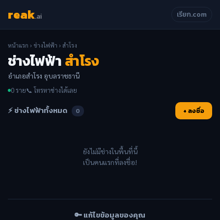
reak
เรียก.com
.ai
หน้าแรก
›
ช่างไฟฟ้า
› สำโรง
ช่างไฟฟ้า
สำโรง
อำเภอสำโรง อุบลราชธานี
0 ราย
📞 โทรหาช่างได้เลย
⚡ ช่างไฟฟ้าทั้งหมด
+ ลงชื่อ
0
ยังไม่มีช่างในพื้นที่นี้
เป็นคนแรกที่ลงชื่อ!
🔑 แก้ไขข้อมูลของคุณ