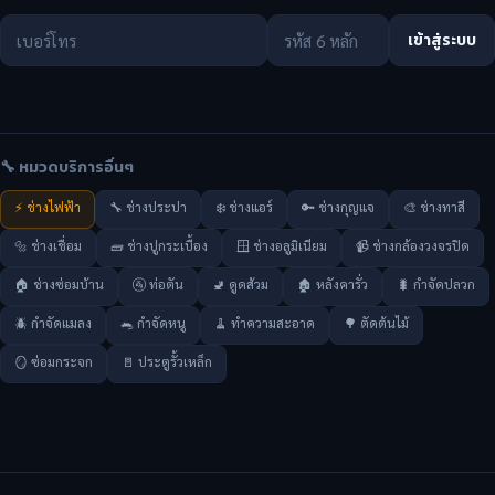
เข้าสู่ระบบ
🔧 หมวดบริการอื่นๆ
⚡ ช่างไฟฟ้า
🔧 ช่างประปา
❄️ ช่างแอร์
🔑 ช่างกุญแจ
🎨 ช่างทาสี
🔩 ช่างเชื่อม
🧱 ช่างปูกระเบื้อง
🪟 ช่างอลูมิเนียม
📹 ช่างกล้องวงจรปิด
🏠 ช่างซ่อมบ้าน
🚰 ท่อตัน
🚽 ดูดส้วม
🏚️ หลังคารั่ว
🐛 กำจัดปลวก
🪲 กำจัดแมลง
🐀 กำจัดหนู
🧹 ทำความสะอาด
🌳 ตัดต้นไม้
🪞 ซ่อมกระจก
🚪 ประตูรั้วเหล็ก