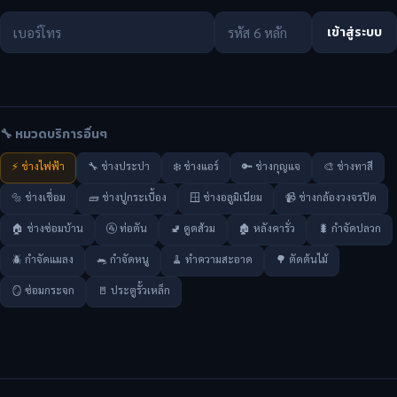
เข้าสู่ระบบ
🔧 หมวดบริการอื่นๆ
⚡ ช่างไฟฟ้า
🔧 ช่างประปา
❄️ ช่างแอร์
🔑 ช่างกุญแจ
🎨 ช่างทาสี
🔩 ช่างเชื่อม
🧱 ช่างปูกระเบื้อง
🪟 ช่างอลูมิเนียม
📹 ช่างกล้องวงจรปิด
🏠 ช่างซ่อมบ้าน
🚰 ท่อตัน
🚽 ดูดส้วม
🏚️ หลังคารั่ว
🐛 กำจัดปลวก
🪲 กำจัดแมลง
🐀 กำจัดหนู
🧹 ทำความสะอาด
🌳 ตัดต้นไม้
🪞 ซ่อมกระจก
🚪 ประตูรั้วเหล็ก