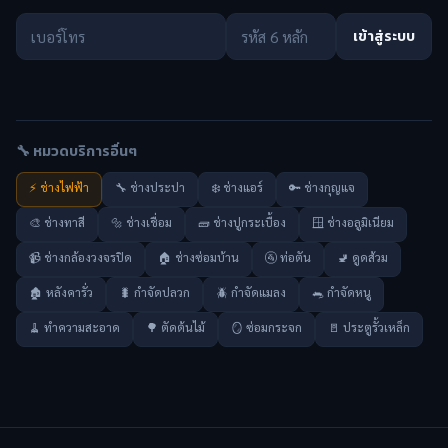
เข้าสู่ระบบ
🔧 หมวดบริการอื่นๆ
⚡ ช่างไฟฟ้า
🔧 ช่างประปา
❄️ ช่างแอร์
🔑 ช่างกุญแจ
🎨 ช่างทาสี
🔩 ช่างเชื่อม
🧱 ช่างปูกระเบื้อง
🪟 ช่างอลูมิเนียม
📹 ช่างกล้องวงจรปิด
🏠 ช่างซ่อมบ้าน
🚰 ท่อตัน
🚽 ดูดส้วม
🏚️ หลังคารั่ว
🐛 กำจัดปลวก
🪲 กำจัดแมลง
🐀 กำจัดหนู
🧹 ทำความสะอาด
🌳 ตัดต้นไม้
🪞 ซ่อมกระจก
🚪 ประตูรั้วเหล็ก