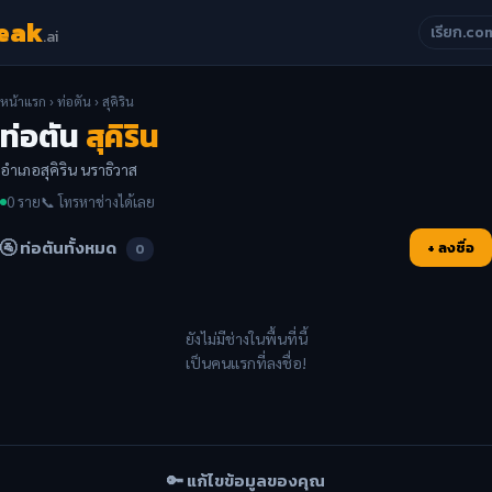
eak
เรียก.co
.ai
หน้าแรก
›
ท่อตัน
› สุคิริน
ท่อตัน
สุคิริน
อำเภอสุคิริน นราธิวาส
0 ราย
📞 โทรหาช่างได้เลย
🚰 ท่อตันทั้งหมด
+ ลงชื่อ
0
ยังไม่มีช่างในพื้นที่นี้
เป็นคนแรกที่ลงชื่อ!
🔑 แก้ไขข้อมูลของคุณ