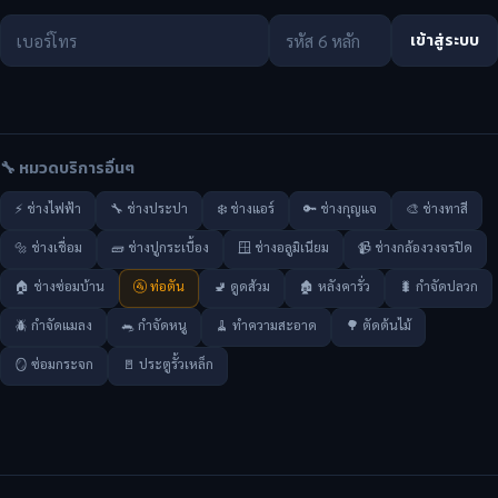
เข้าสู่ระบบ
🔧 หมวดบริการอื่นๆ
⚡ ช่างไฟฟ้า
🔧 ช่างประปา
❄️ ช่างแอร์
🔑 ช่างกุญแจ
🎨 ช่างทาสี
🔩 ช่างเชื่อม
🧱 ช่างปูกระเบื้อง
🪟 ช่างอลูมิเนียม
📹 ช่างกล้องวงจรปิด
🏠 ช่างซ่อมบ้าน
🚰 ท่อตัน
🚽 ดูดส้วม
🏚️ หลังคารั่ว
🐛 กำจัดปลวก
🪲 กำจัดแมลง
🐀 กำจัดหนู
🧹 ทำความสะอาด
🌳 ตัดต้นไม้
🪞 ซ่อมกระจก
🚪 ประตูรั้วเหล็ก